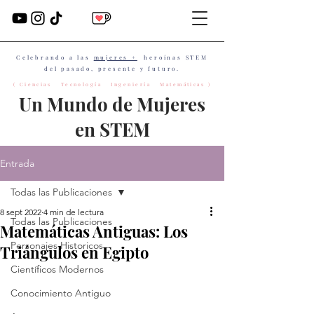
Celebrando a las
mujeres +
heroínas STEM
del pasado, presente y futuro.
( Ciencias Tecnología Ingeniería Matemáticas )
Un Mundo de Mujeres
en STEM
Entrada
Todas las Publicaciones
8 sept 2022
4 min de lectura
Todas las Publicaciones
Matemáticas Antiguas: Los
Personajes Historicos
Triángulos en Egipto
Científicos Modernos
Conocimiento Antiguo