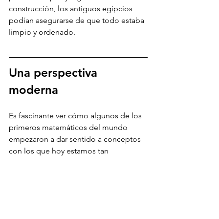
construcción, los antiguos egipcios 
podían asegurarse de que todo estaba 
limpio y ordenado.
Una perspectiva 
moderna
Es fascinante ver cómo algunos de los 
primeros matemáticos del mundo 
empezaron a dar sentido a conceptos 
con los que hoy estamos tan 
familiarizados. A veces damos por 
sentada nuestra comprensión de los 
triángulos, pero en su día formó parte 
de descubrimientos revolucionarios.