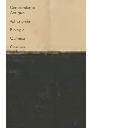
Conocimiento
Antiguo
Astronomía
Biología
Química
Ciencias
de la
Computación
Ciencia de
la Tierra
Ingeniería
Matemáticas
Física