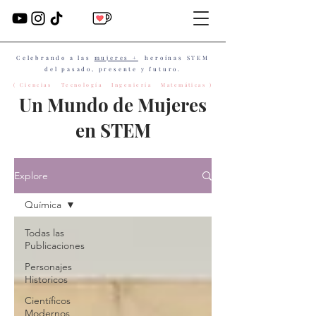
Celebrando a las
mujeres +
heroínas STEM
del pasado, presente y futuro.
( Ciencias Tecnología Ingeniería Matemáticas )
Un Mundo de Mujeres
en STEM
Explore
Química
Todas las
Publicaciones
Personajes
Historicos
Científicos
Modernos