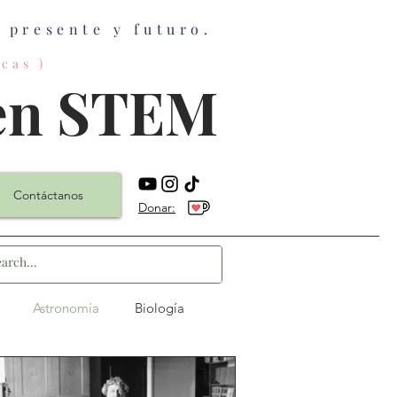
presente y futuro.
cas )
 en STEM
Contáctanos
Donar:
Astronomía
Biología
as
Física