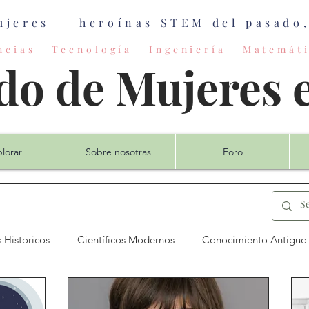
ujeres +
heroínas STEM del pasado, 
encias Tecnología Ingeniería Matemáti
o de Mujeres
lorar
Sobre nosotras
Foro
 Historicos
Científicos Modernos
Conocimiento Antiguo
mputación
Ciencia de la Tierra
Ingeniería
Matemátic